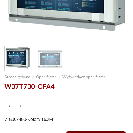
Strona główna
/
Open frame
/
Wyświetlacz open frame
W07T700-OFA4
7″ 800×480/Kolory 16.2M