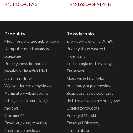
R15L100-OFA3
R12L600-OFM2HB
Produkty
Rozwiązania
Mobilność w przedsiębiorstwie
Energetyka, chemia, ATEX
Komputer montowany w
Przemysł spożywczy i
pojeździe
higieniczny
Przemysłowy komputer
Technologia motoryzacyjna
panelowy i interfejs HMI
Transport
Ochrona zdrowia
Magazyn & Logistyka
Wyświetlacz przemysłowy
Automatyka przemysłowa
Komputery wbudowane
Bezpieczeństwo publiczne
Inteligentna komunikacja
IIoT i przetwarzanie brzegowe
radiowa
Opieka zdrowotna
Obronność
Przemysł Morski
Produkty klasy morskiej
Przemysł Obronny
Tablet przemysłowy
Infrastruktura