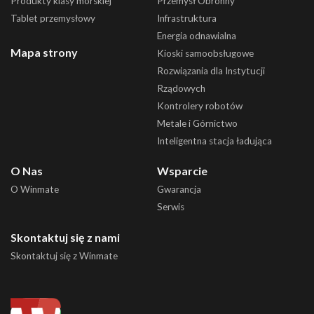
Produkty klasy morskiej
Przemysł Obronny
Tablet przemysłowy
Infrastruktura
Energia odnawialna
Mapa strony
Kioski samoobsługowe
Rozwiązania dla Instytucji
Rządowych
Kontrolery robotów
Metale i Górnictwo
Inteligentna stacja ładująca
O Nas
Wsparcie
O Winmate
Gwarancja
Serwis
Skontaktuj się z nami
Skontaktuj się z Winmate