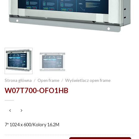
Strona główna
/
Open frame
/
Wyświetlacz open frame
W07T700-OFO1HB
7″ 1024 x 600/Kolory 16.2M