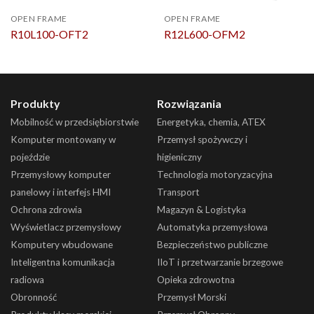
OPEN FRAME
OPEN FRAME
R10L100-OFT2
R12L600-OFM2
Produkty
Rozwiązania
Mobilność w przedsiębiorstwie
Energetyka, chemia, ATEX
Komputer montowany w
Przemysł spożywczy i
pojeździe
higieniczny
Przemysłowy komputer
Technologia motoryzacyjna
panelowy i interfejs HMI
Transport
Ochrona zdrowia
Magazyn & Logistyka
Wyświetlacz przemysłowy
Automatyka przemysłowa
Komputery wbudowane
Bezpieczeństwo publiczne
Inteligentna komunikacja
IIoT i przetwarzanie brzegowe
radiowa
Opieka zdrowotna
Obronność
Przemysł Morski